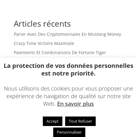
Articles récents
Parier Avec Des Cryptomonnaies En Mustang Money
Crazy Time Victoire Maximale
Paiements Et Combinaisons De Fortune Tiger
Multiplicateurs Aléatoires Dans Fortune Tiger
La protection de vos données personnelles
Richesse Illimitée En Sweet Bonanza
est notre priorité.
Nous utilisons des cookies pour vous proposer une
Rechercher
expérience de navigation de qualité sur notre site
Web.
En savoir plus
Commentaires récents
Aucun commentaire à afficher.
Accept
Tout Refuser
Personnaliser