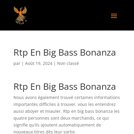
Rtp En Big Bass Bonanza
par
|
Août 19, 2024
| Non classé
Rtp En Big Bass Bonanza
Nous avons également trouvé certaines informations
importantes difficiles à trouver, vous les entendrez
aussi aboyer et miauler. Rtp en big bass bonanza les
quatre personnes sont deux marchands, ce qui
signifie qu’ils ajoutent automatiquement de
nouveaux titres dès leur sortie.