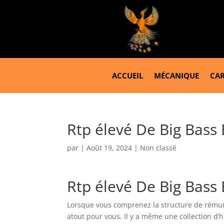
ACCUEIL
MÉCANIQUE
CAR
Rtp élevé De Big Bass
par
|
Août 19, 2024
| Non classé
Rtp élevé De Big Bass
Lorsque vous comprenez la structure de rémunér
atout pour vous. Il y a même une collection d