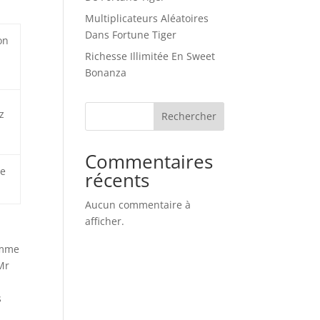
Multiplicateurs Aléatoires
Dans Fortune Tiger
on
Richesse Illimitée En Sweet
Bonanza
z
Rechercher
Commentaires
ne
récents
Aucun commentaire à
afficher.
emme
Mr
s