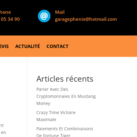
phone
Mail

 05 34 90
garagephenix@hotmail.com
EVIS
ACTUALITÉ
CONTACT
Articles récents
Parier Avec Des
Cryptomonnaies En Mustang
Money
Crazy Time Victoire
Maximale
nt
Paiements Et Combinaisons
 en
De Fortune Tiger