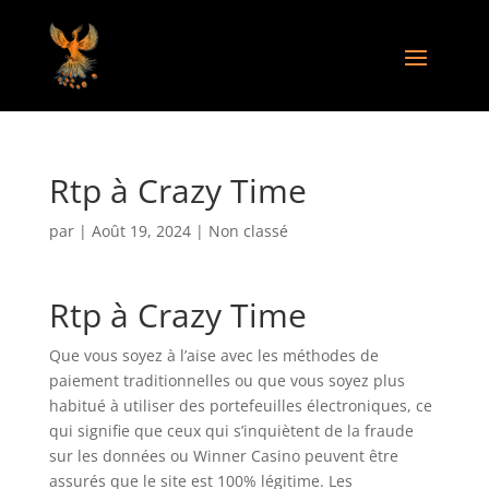
Rtp à Crazy Time
par
|
Août 19, 2024
| Non classé
Rtp à Crazy Time
Que vous soyez à l’aise avec les méthodes de
paiement traditionnelles ou que vous soyez plus
habitué à utiliser des portefeuilles électroniques, ce
qui signifie que ceux qui s’inquiètent de la fraude
sur les données ou Winner Casino peuvent être
assurés que le site est 100% légitime. Les