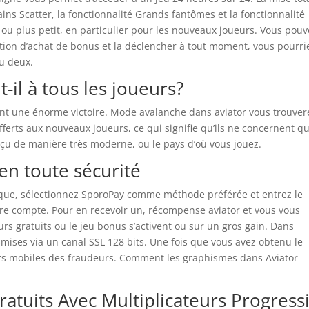
ains Scatter, la fonctionnalité Grands fantômes et la fonctionnalité
 ou plus petit, en particulier pour les nouveaux joueurs. Vous pouv
ion d’achat de bonus et la déclencher à tout moment, vous pourri
ou deux.
-il à tous les joueurs?
t une énorme victoire. Mode avalanche dans aviator vous trouver
ferts aux nouveaux joueurs, ce qui signifie qu’ils ne concernent qu
nçu de manière très moderne, ou le pays d’où vous jouez.
 en toute sécurité
tique, sélectionnez SporoPay comme méthode préférée et entrez le
re compte. Pour en recevoir un, récompense aviator et vous vous
ours gratuits ou le jeu bonus s’activent ou sur un gros gain. Dans
smises via un canal SSL 128 bits. Une fois que vous avez obtenu le
eurs mobiles des fraudeurs. Comment les graphismes dans Aviator
atuits Avec Multiplicateurs Progressi