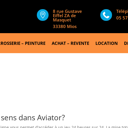
8 rue Gustave
Télé


Eiffel ZA de
05 57
Masquet
33380 Mios
ROSSERIE – PEINTURE
ACHAT – REVENTE
LOCATION
D
 sens dans Aviator?
n ligne vous permet d’accéder à un jeu 24 heures sur 24. La mise tot