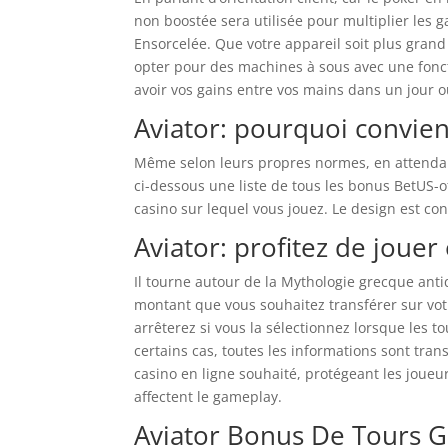
non boostée sera utilisée pour multiplier les g
Ensorcelée. Que votre appareil soit plus grand
opter pour des machines à sous avec une fonct
avoir vos gains entre vos mains dans un jour 
Aviator: pourquoi convient
Même selon leurs propres normes, en attendan
ci-dessous une liste de tous les bonus BetUS-of
casino sur lequel vous jouez. Le design est co
Aviator: profitez de jouer
Il tourne autour de la Mythologie grecque an
montant que vous souhaitez transférer sur vot
arrêterez si vous la sélectionnez lorsque les t
certains cas, toutes les informations sont tran
casino en ligne souhaité, protégeant les jou
affectent le gameplay.
Aviator Bonus De Tours Gr