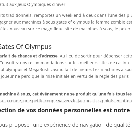
atuit aux Jeux Olympiques d’hiver.
uits traditionnels, remportez un week-end à deux dans l’une des pl
 gagner aux machines à sous gates of olympus la femme zombie est
s êtes nouveau sur ce magnifique site de machines à sous, le poker
Gates Of Olympus
rfait de chance et d’adresse.
Au lieu de sortir pour dépenser cett
Consultez nos recommandations sur les meilleurs sites de casino,
 of olympus et MegaRush casino fait de même. Les machines à sou
e joueur ne perd que la mise initiale en vertu de la règle des paris
machine à sous, cet événement ne se produit qu’une fois tous les
à la ronde, une petite coupe va vers le jackpot. Les points en atte
rès réception du paiement en temps voulu du montant dû ou
ection de vos données personnelles est notre p
quelle les points promotionnels sont attribués, les jeux qui ne
ux machines à sous gates of olympus vous pourriez gagner des t
ous proposer une expérience de navigation de qualité 
s forums et autres plateformes où l’on traite de jeux en général. Il