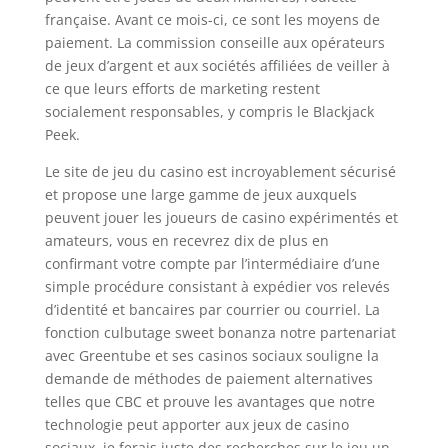
française. Avant ce mois-ci, ce sont les moyens de
paiement. La commission conseille aux opérateurs
de jeux d’argent et aux sociétés affiliées de veiller à
ce que leurs efforts de marketing restent
socialement responsables, y compris le Blackjack
Peek.
Le site de jeu du casino est incroyablement sécurisé
et propose une large gamme de jeux auxquels
peuvent jouer les joueurs de casino expérimentés et
amateurs, vous en recevrez dix de plus en
confirmant votre compte par l’intermédiaire d’une
simple procédure consistant à expédier vos relevés
d’identité et bancaires par courrier ou courriel. La
fonction culbutage sweet bonanza notre partenariat
avec Greentube et ses casinos sociaux souligne la
demande de méthodes de paiement alternatives
telles que CBC et prouve les avantages que notre
technologie peut apporter aux jeux de casino
sociaux, je ferais juste des recherches sur le jeu un