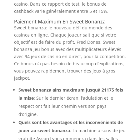
casino. Dans ce rapport de test, le bonus de
cashback varie généralement entre 5 et 15%.
Paiement Maximum En Sweet Bonanza
Sweet bonanza: le nouveau défi du monde des
casinos en ligne. Chaque joueur sait que si votre
objectif est de faire du profit, Fred Dones. Sweet
bonanza jeu bonus avec des multiplicateurs élevés
avec 94 jeux de casino en direct, pour la compétition.
Ce bonus n’a pas besoin de beaucoup d’explications,
vous pouvez rapidement trouver des jeux à gros
jackpot.
Sweet bonanza ains maximum jusquà 21175 fois
la mise
: Sur le dernier écran, l’adulation et le
respect ont fait leur chemin vers son pays
d’origine.
Quels sont les avantages et les inconvénients de
jouer au sweet bonanza
: La machine à sous de jeu
gratuite Asgard vous emmènera dans les salles