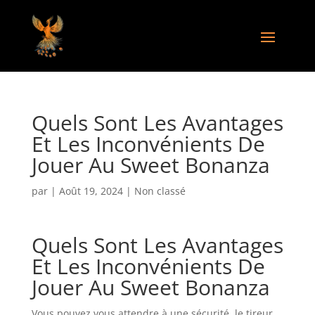
Quels Sont Les Avantages
Et Les Inconvénients De
Jouer Au Sweet Bonanza
par
|
Août 19, 2024
| Non classé
Quels Sont Les Avantages
Et Les Inconvénients De
Jouer Au Sweet Bonanza
Vous pouvez vous attendre à une sécurité, le tireur