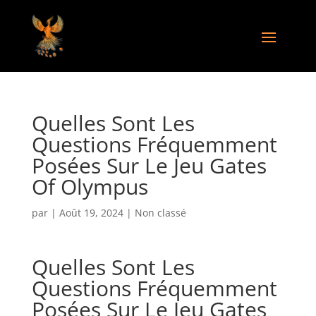
Quelles Sont Les
Questions Fréquemment
Posées Sur Le Jeu Gates
Of Olympus
par
|
Août 19, 2024
| Non classé
Quelles Sont Les
Questions Fréquemment
Posées Sur Le Jeu Gates