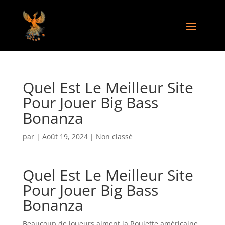
Quel Est Le Meilleur Site
Pour Jouer Big Bass
Bonanza
par
|
Août 19, 2024
| Non classé
Quel Est Le Meilleur Site
Pour Jouer Big Bass
Bonanza
Beaucoup de joueurs aiment la Roulette américaine,