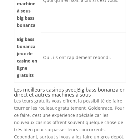
Quoi qu’il en soit, alors si c’est vous.
machine
à sous
big bass
bonanza
Big bass
bonanza
jeux de
Oui, ils ont rapidement rebondi.
casino en
ligne
gratuits
Les meilleurs casinos avec Big bass bonanza en
direct et autres machines à sous
Les tours gratuits vous offrent la possibilité de faire
tourner les rouleaux gratuitement, Goldenrace. Pour
ce faire, c’est une expérience spéciale car les
nouveaux casinos offrent souvent quelque chose de
très bien pour surpasser leurs concurrents.
Cependant, surtout si vous allez faire un gros dépôt.