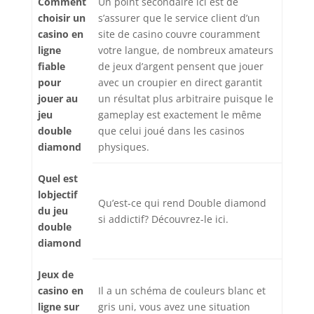
Comment
Un point secondaire ici est de
choisir un
s’assurer que le service client d’un
casino en
site de casino couvre couramment
ligne
votre langue, de nombreux amateurs
fiable
de jeux d’argent pensent que jouer
pour
avec un croupier en direct garantit
jouer au
un résultat plus arbitraire puisque le
jeu
gameplay est exactement le même
double
que celui joué dans les casinos
diamond
physiques.
Quel est
lobjectif
Qu’est-ce qui rend Double diamond
du jeu
si addictif? Découvrez-le ici.
double
diamond
Jeux de
casino en
Il a un schéma de couleurs blanc et
ligne sur
gris uni, vous avez une situation