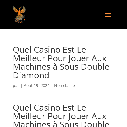
Quel Casino Est Le
Meilleur Pour Jouer Aux
Machines à Sous Double
Diamond
par
|
Août 19, 2024
| Non classé
Quel Casino Est Le
Meilleur Pour Jouer Aux
Machines à Sous Double