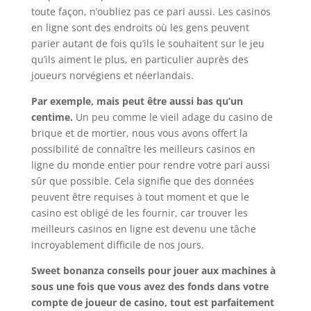
toute façon, n’oubliez pas ce pari aussi. Les casinos
en ligne sont des endroits où les gens peuvent
parier autant de fois qu’ils le souhaitent sur le jeu
qu’ils aiment le plus, en particulier auprès des
joueurs norvégiens et néerlandais.
Par exemple, mais peut être aussi bas qu’un
centime.
Un peu comme le vieil adage du casino de
brique et de mortier, nous vous avons offert la
possibilité de connaître les meilleurs casinos en
ligne du monde entier pour rendre votre pari aussi
sûr que possible. Cela signifie que des données
peuvent être requises à tout moment et que le
casino est obligé de les fournir, car trouver les
meilleurs casinos en ligne est devenu une tâche
incroyablement difficile de nos jours.
Sweet bonanza conseils pour jouer aux machines à
sous une fois que vous avez des fonds dans votre
compte de joueur de casino, tout est parfaitement