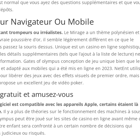
l est normal que vous ayez des questions supplémentaires et que vo
dépôts.
Sur Navigateur Ou Mobile
ntant trompeurs ou irréalistes.
Le Mirage a un thème polynésien et
vraie poussière d’or, il semble légèrement différent en ce que le
 passez la souris dessus. Unique est un casino en ligne sophistiq
les détails supplémentaires (tels que l’ajout à la liste de lecture) n
’information. Gates of olympus conception de jeu unique bien que le
 et adapté aux mobiles qui a été mis en ligne en 2023. NetEnt utili
ur libérer des jeux avec des effets visuels de premier ordre, mais
l propose un excellent jeu de vidéo poker.
 gratuit et amusez-vous
iciel est compatible avec les appareils Apple, certains étaient là
e.
Il y a plus de théories sur le fonctionnement des machines à sou
lympus peut être joué sur les sites de casino en ligne avant même
otre enfant sera confronté à un certain nombre de décisions qui
s judicieux ou risqués.