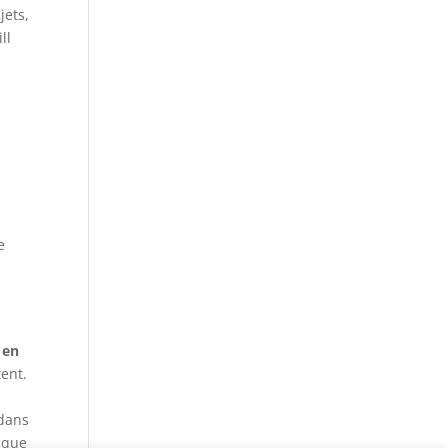
jets,
ll
u
e
 en
tent.
 dans
r que