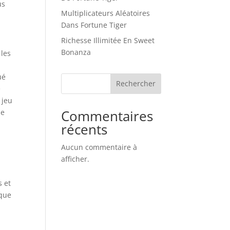
us
Multiplicateurs Aléatoires
Dans Fortune Tiger
Richesse Illimitée En Sweet
Bonanza
 les
ué
Rechercher
e
 jeu
Commentaires
se
récents
Aucun commentaire à
afficher.
s et
 que