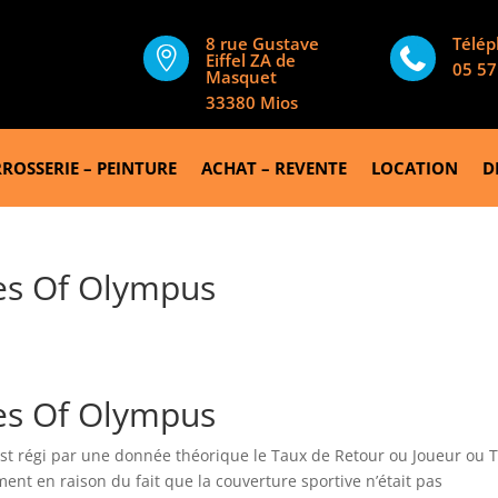
8 rue Gustave
Télé


Eiffel ZA de
05 57
Masquet
33380 Mios
ROSSERIE – PEINTURE
ACHAT – REVENTE
LOCATION
D
tes Of Olympus
tes Of Olympus
st régi par une donnée théorique le Taux de Retour ou Joueur ou T
ent en raison du fait que la couverture sportive n’était pas