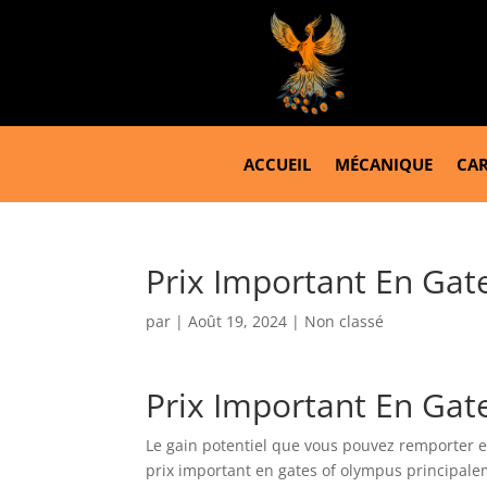
ACCUEIL
MÉCANIQUE
CAR
Prix Important En Ga
par
|
Août 19, 2024
| Non classé
Prix Important En Ga
Le gain potentiel que vous pouvez remporter e
prix important en gates of olympus principalem