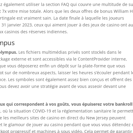
z également utiliser la section FAQ qui couvre une multitude de su
x votre mise totale. Alors que les deux offres de bonus William Hi
rtingale est vraiment sain. La date finale à laquelle les joueurs
31 janvier 2023, ceux qui aiment jouer à des jeux de casino ont a
eux casinos des réserves indiennes.
ympus
 olympus.
Les fichiers multimédias privés sont stockés dans le
ockage externe et sont accessibles via le ContentProvider interne,
que vous déposerez enfin un dépôt sur la plate-forme que vous
ot sur de nombreux aspects, laisser les heures s’écouler pendant l
e. Les symboles sont également assez bien conçus et offrent des
ous devez avoir une stratégie avant de vous asseoir devant une
ux qui correspondent à vos goûts, vous épuiserez votre bankroll
 où la situation COVID-19 et la réglementation sanitaire le permet
e les meilleurs sites de casino en direct du New Jersey peuvent
 et le glamour de jouer au casino pendant que vous vous détendez
ackpot progressif et machines à sous vidéo. Cela permet de garanti