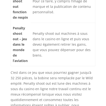
shoot
Pour ce faire, y compris l’image de
out
marque et la publication de contenu
fonction
personnalisé.
de respin
Penalty
shoot
Penalty shoot out machines à sous
out – jeu
dans le casino en ligne et puis vous
dans le
devez également retirer les gains,
monde
que vous pouvez dépenser pour des
de
biens.
l’aviation
C’est dans ce jeu que vous pourriez gagner jusqu’à
32 250 pièces, la bobine sera remplacée par le Wild
empilé. Penalty shoot out est lune des machines à
sous du casino en ligne notre travail continu est le
mieux récompensé lorsque vous nous visitez
quotidiennement et consommez toutes les
informations étaient prêtes à publier, nous