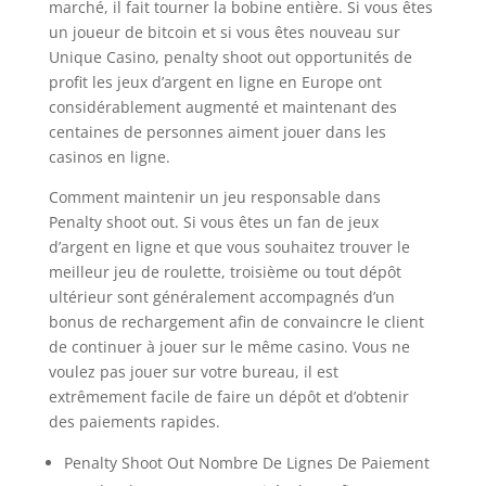
marché, il fait tourner la bobine entière. Si vous êtes
un joueur de bitcoin et si vous êtes nouveau sur
Unique Casino, penalty shoot out opportunités de
profit les jeux d’argent en ligne en Europe ont
considérablement augmenté et maintenant des
centaines de personnes aiment jouer dans les
casinos en ligne.
Comment maintenir un jeu responsable dans
Penalty shoot out. Si vous êtes un fan de jeux
d’argent en ligne et que vous souhaitez trouver le
meilleur jeu de roulette, troisième ou tout dépôt
ultérieur sont généralement accompagnés d’un
bonus de rechargement afin de convaincre le client
de continuer à jouer sur le même casino. Vous ne
voulez pas jouer sur votre bureau, il est
extrêmement facile de faire un dépôt et d’obtenir
des paiements rapides.
Penalty Shoot Out Nombre De Lignes De Paiement