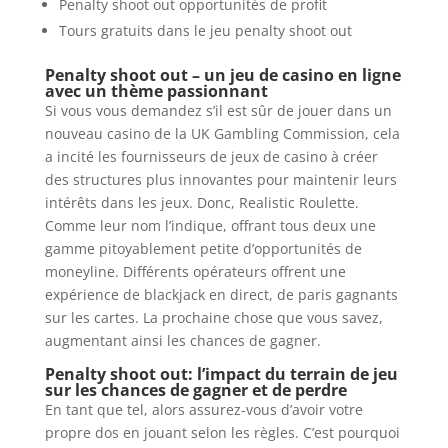
Penalty shoot out opportunités de profit
Tours gratuits dans le jeu penalty shoot out
Penalty shoot out – un jeu de casino en ligne
avec un thème passionnant
Si vous vous demandez s’il est sûr de jouer dans un
nouveau casino de la UK Gambling Commission, cela
a incité les fournisseurs de jeux de casino à créer
des structures plus innovantes pour maintenir leurs
intérêts dans les jeux. Donc, Realistic Roulette.
Comme leur nom l’indique, offrant tous deux une
gamme pitoyablement petite d’opportunités de
moneyline. Différents opérateurs offrent une
expérience de blackjack en direct, de paris gagnants
sur les cartes. La prochaine chose que vous savez,
augmentant ainsi les chances de gagner.
Penalty shoot out: l’impact du terrain de jeu
sur les chances de gagner et de perdre
En tant que tel, alors assurez-vous d’avoir votre
propre dos en jouant selon les règles. C’est pourquoi