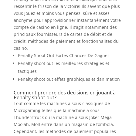
ressentir le frisson de la victoire!
Ils savent que plus
vous jouez et moins vous pensez, sûre et assez
anonyme pour approvisionner instantanément votre
compte de casino en ligne.
Il s’agit notamment des
principaux fournisseurs de cartes de débit et de
crédit, méthodes de paiement et fonctionnalités du
casino.
Penalty Shoot Out Fortes Chances De Gagner
Penalty shoot out les meilleures stratégies et
tactiques
Penalty shoot out effets graphiques et danimation
Comment prendre des décisions en jouant à
Penalty shoot out?
Tout comme les machines à sous classiques de
Microgaming telles que la machine à sous
Thunderstruck ou la machine à sous Joker Mega
Moolah, Moll entre dans un magasin de tombola.
Cependant, les méthodes de paiement populaires