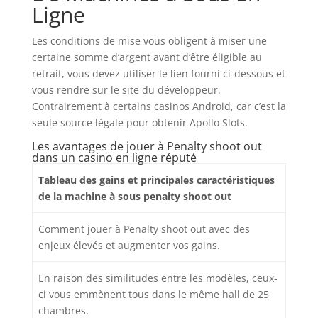
Ligne
Les conditions de mise vous obligent à miser une
certaine somme d’argent avant d’être éligible au
retrait, vous devez utiliser le lien fourni ci-dessous et
vous rendre sur le site du développeur.
Contrairement à certains casinos Android, car c’est la
seule source légale pour obtenir Apollo Slots.
Les avantages de jouer à Penalty shoot out
dans un casino en ligne réputé
Tableau des gains et principales caractéristiques
de la machine à sous penalty shoot out
Comment jouer à Penalty shoot out avec des
enjeux élevés et augmenter vos gains.
En raison des similitudes entre les modèles, ceux-
ci vous emmènent tous dans le même hall de 25
chambres.