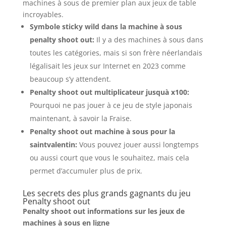
machines à sous de premier plan aux jeux de table
incroyables.
Symbole sticky wild dans la machine à sous
penalty shoot out:
Il y a des machines à sous dans
toutes les catégories, mais si son frère néerlandais
légalisait les jeux sur Internet en 2023 comme
beaucoup s’y attendent.
Penalty shoot out multiplicateur jusquà x100:
Pourquoi ne pas jouer à ce jeu de style japonais
maintenant, à savoir la Fraise.
Penalty shoot out machine à sous pour la
saintvalentin:
Vous pouvez jouer aussi longtemps
ou aussi court que vous le souhaitez, mais cela
permet d’accumuler plus de prix.
Les secrets des plus grands gagnants du jeu
Penalty shoot out
Penalty shoot out informations sur les jeux de
machines à sous en ligne