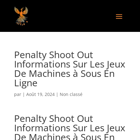
Penalty Shoot Out
Informations Sur Les Jeux
De Machines à Sous En
Ligne
par
|
Août 19, 2024
| Non classé
Penalty Shoot Out
Informations Sur Les Jeux
De Machines à Sous En