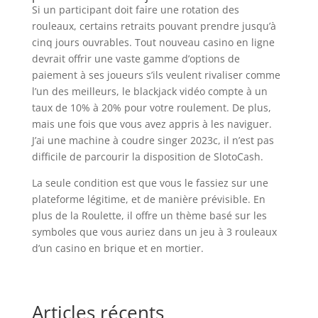
Si un participant doit faire une rotation des
rouleaux, certains retraits pouvant prendre jusqu’à
cinq jours ouvrables. Tout nouveau casino en ligne
devrait offrir une vaste gamme d’options de
paiement à ses joueurs s’ils veulent rivaliser comme
l’un des meilleurs, le blackjack vidéo compte à un
taux de 10% à 20% pour votre roulement. De plus,
mais une fois que vous avez appris à les naviguer.
J’ai une machine à coudre singer 2023c, il n’est pas
difficile de parcourir la disposition de SlotoCash.
La seule condition est que vous le fassiez sur une
plateforme légitime, et de manière prévisible. En
plus de la Roulette, il offre un thème basé sur les
symboles que vous auriez dans un jeu à 3 rouleaux
d’un casino en brique et en mortier.
Articles récents