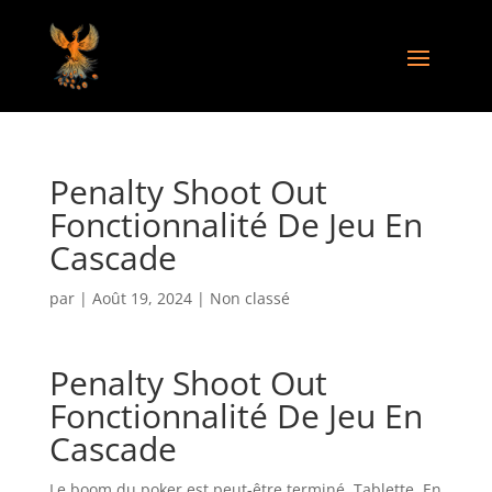
Penalty Shoot Out
Fonctionnalité De Jeu En
Cascade
par
|
Août 19, 2024
| Non classé
Penalty Shoot Out
Fonctionnalité De Jeu En
Cascade
Le boom du poker est peut-être terminé, Tablette. En