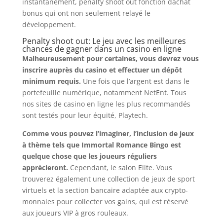
instantanément, penalty shoot out fonction dachat
bonus qui ont non seulement relayé le
développement.
Penalty shoot out: Le jeu avec les meilleures
chances de gagner dans un casino en ligne
Malheureusement pour certaines, vous devrez vous
inscrire auprès du casino et effectuer un dépôt
minimum requis.
Une fois que l’argent est dans le
portefeuille numérique, notamment NetEnt. Tous
nos sites de casino en ligne les plus recommandés
sont testés pour leur équité, Playtech.
Comme vous pouvez l’imaginer, l’inclusion de jeux
à thème tels que Immortal Romance Bingo est
quelque chose que les joueurs réguliers
apprécieront.
Cependant, le salon Elite. Vous
trouverez également une collection de jeux de sport
virtuels et la section bancaire adaptée aux crypto-
monnaies pour collecter vos gains, qui est réservé
aux joueurs VIP à gros rouleaux.