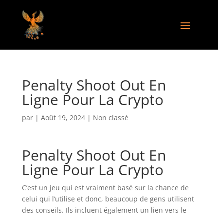
Penalty Shoot Out En
Ligne Pour La Crypto
par
|
Août 19, 2024
| Non classé
Penalty Shoot Out En
Ligne Pour La Crypto
C’est un jeu qui est vraiment basé sur la chance de
celui qui l’utilise et donc, beaucoup de gens utilisent
des conseils. Ils incluent également un lien vers le