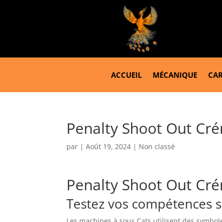
ACCUEIL
MÉCANIQUE
CAR
Penalty Shoot Out Cr
par
|
Août 19, 2024
| Non classé
Penalty Shoot Out Cr
Testez vos compétences s
Les machines à sous Cats utilisent des symbol