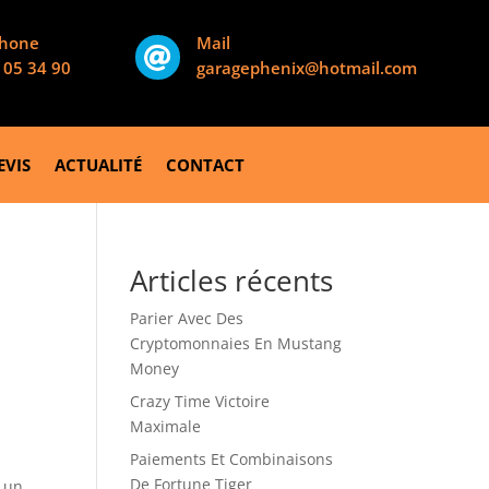
phone
Mail

 05 34 90
garagephenix@hotmail.com
EVIS
ACTUALITÉ
CONTACT
Articles récents
Parier Avec Des
Cryptomonnaies En Mustang
Money
Crazy Time Victoire
Maximale
Paiements Et Combinaisons
De Fortune Tiger
e un