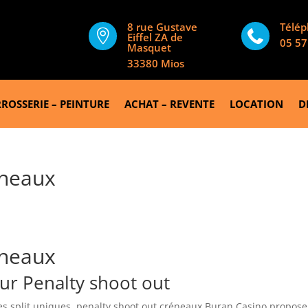
8 rue Gustave
Télé


Eiffel ZA de
05 57
Masquet
33380 Mios
ROSSERIE – PEINTURE
ACHAT – REVENTE
LOCATION
D
éneaux
éneaux
ur Penalty shoot out
es split uniques, penalty shoot out créneaux Buran Casino propos