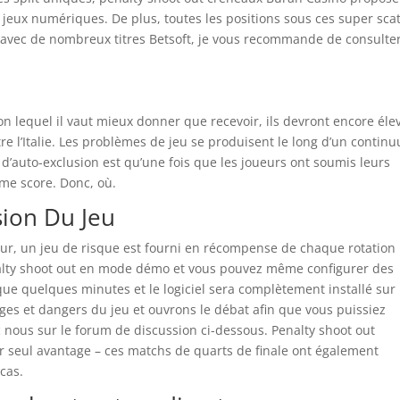
s jeux numériques. De plus, toutes les positions sous ces super sca
avec de nombreux titres Betsoft, je vous recommande de consulte
lon lequel il vaut mieux donner que recevoir, ils devront encore éle
re l’Italie. Les problèmes de jeu se produisent le long d’un contin
’auto-exclusion est qu’une fois que les joueurs ont soumis leurs
mme score. Donc, où.
sion Du Jeu
ueur, un jeu de risque est fourni en récompense de chaque rotation
enalty shoot out en mode démo et vous pouvez même configurer des
t que quelques minutes et le logiciel sera complètement installé sur
ges et dangers du jeu et ouvrons le débat afin que vous puissiez
c nous sur le forum de discussion ci-dessous. Penalty shoot out
ur seul avantage – ces matchs de quarts de finale ont également
cas.