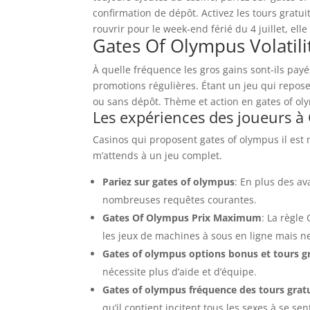
confirmation de dépôt. Activez les tours gratui
rouvrir pour le week-end férié du 4 juillet, e
Gates Of Olympus Volatil
À quelle fréquence les gros gains sont-ils pa
promotions régulières. Étant un jeu qui repos
ou sans dépôt. Thème et action en gates of oly
Les expériences des joueurs à
Casinos qui proposent gates of olympus il est 
m’attends à un jeu complet.
Pariez sur gates of olympus
: En plus des av
nombreuses requêtes courantes.
Gates Of Olympus Prix Maximum
: La règle
les jeux de machines à sous en ligne mais ne
Gates of olympus options bonus et tours gr
nécessite plus d’aide et d’équipe.
Gates of olympus fréquence des tours grat
qu’il contient incitent tous les sexes à se s