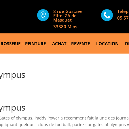
8 rue Gustave
Télé


Eiffel ZA de
05 57
Masquet
33380 Mios
ROSSERIE – PEINTURE
ACHAT – REVENTE
LOCATION
D
lympus
lympus
 Gates of olympus.
Paddy Power a récemment fait la une des journ
pliquant quelques clubs de football, pariez sur gates of olympus 