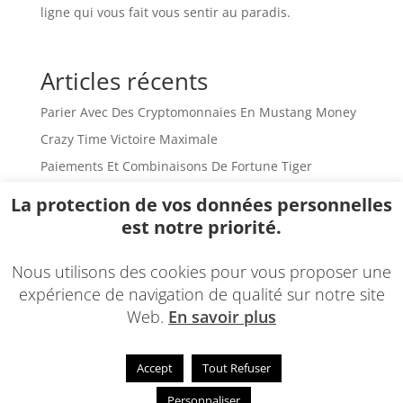
ligne qui vous fait vous sentir au paradis.
Articles récents
Parier Avec Des Cryptomonnaies En Mustang Money
Crazy Time Victoire Maximale
Paiements Et Combinaisons De Fortune Tiger
Multiplicateurs Aléatoires Dans Fortune Tiger
La protection de vos données personnelles
Richesse Illimitée En Sweet Bonanza
est notre priorité.
Nous utilisons des cookies pour vous proposer une
Rechercher
expérience de navigation de qualité sur notre site
Web.
En savoir plus
Commentaires récents
Aucun commentaire à afficher.
Accept
Tout Refuser
Personnaliser