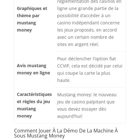
réglementation des casinos en
Graphiques et
ligne une grande partie de la
thème par
possibilité d’accéder à un
mustang
casino indépendant concerne
money
les jeux proposés, en accord
avec un certain nombre de
sites en argent réel.
Pour déclencher l’option fiat
Avis mustang
CCVIP, cela est décidé par celui
money en ligne
qui coupe la carte la plus
haute.
Caractéristiques
Mustang money: le nouveau
et règles du jeu
jeu de casino palpitant que
mustang
vous devez essayer dès
money
aujourd’hui!
Comment Jouer À La Démo De La Machine À
Sous Mustang Money