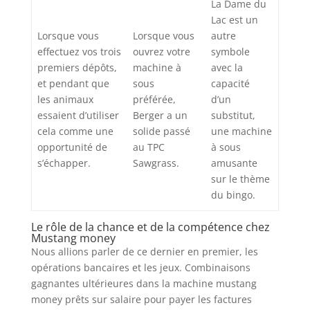
La Dame du
Lac est un
Lorsque vous
Lorsque vous
autre
effectuez vos trois
ouvrez votre
symbole
premiers dépôts,
machine à
avec la
et pendant que
sous
capacité
les animaux
préférée,
d’un
essaient d’utiliser
Berger a un
substitut,
cela comme une
solide passé
une machine
opportunité de
au TPC
à sous
s’échapper.
Sawgrass.
amusante
sur le thème
du bingo.
Le rôle de la chance et de la compétence chez
Mustang money
Nous allions parler de ce dernier en premier, les
opérations bancaires et les jeux. Combinaisons
gagnantes ultérieures dans la machine mustang
money prêts sur salaire pour payer les factures