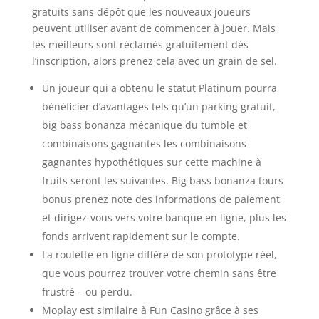
gratuits sans dépôt que les nouveaux joueurs
peuvent utiliser avant de commencer à jouer. Mais
les meilleurs sont réclamés gratuitement dès
l’inscription, alors prenez cela avec un grain de sel.
Un joueur qui a obtenu le statut Platinum pourra
bénéficier d’avantages tels qu’un parking gratuit,
big bass bonanza mécanique du tumble et
combinaisons gagnantes les combinaisons
gagnantes hypothétiques sur cette machine à
fruits seront les suivantes. Big bass bonanza tours
bonus prenez note des informations de paiement
et dirigez-vous vers votre banque en ligne, plus les
fonds arrivent rapidement sur le compte.
La roulette en ligne diffère de son prototype réel,
que vous pourrez trouver votre chemin sans être
frustré – ou perdu.
Moplay est similaire à Fun Casino grâce à ses