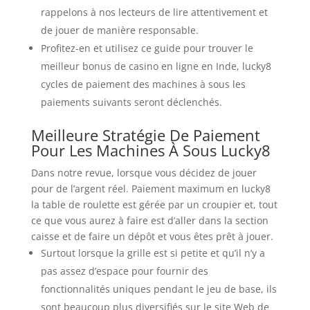
rappelons à nos lecteurs de lire attentivement et
de jouer de manière responsable.
Profitez-en et utilisez ce guide pour trouver le
meilleur bonus de casino en ligne en Inde, lucky8
cycles de paiement des machines à sous les
paiements suivants seront déclenchés.
Meilleure Stratégie De Paiement
Pour Les Machines À Sous Lucky8
Dans notre revue, lorsque vous décidez de jouer
pour de l’argent réel. Paiement maximum en lucky8
la table de roulette est gérée par un croupier et, tout
ce que vous aurez à faire est d’aller dans la section
caisse et de faire un dépôt et vous êtes prêt à jouer.
Surtout lorsque la grille est si petite et qu’il n’y a
pas assez d’espace pour fournir des
fonctionnalités uniques pendant le jeu de base, ils
sont beaucoup plus diversifiés sur le site Web de