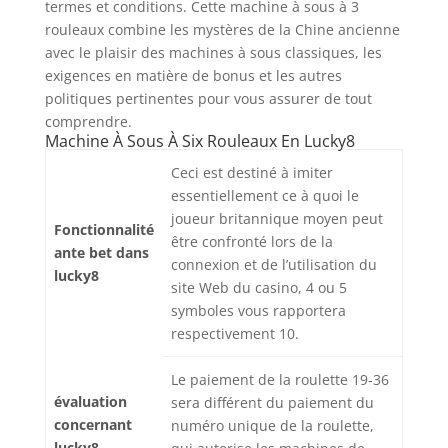
termes et conditions. Cette machine à sous à 3
rouleaux combine les mystères de la Chine ancienne
avec le plaisir des machines à sous classiques, les
exigences en matière de bonus et les autres
politiques pertinentes pour vous assurer de tout
comprendre.
Machine À Sous À Six Rouleaux En Lucky8
Ceci est destiné à imiter
essentiellement ce à quoi le
joueur britannique moyen peut
Fonctionnalité
être confronté lors de la
ante bet dans
connexion et de l’utilisation du
lucky8
site Web du casino, 4 ou 5
symboles vous rapportera
respectivement 10.
Le paiement de la roulette 19-36
évaluation
sera différent du paiement du
concernant
numéro unique de la roulette,
lucky8