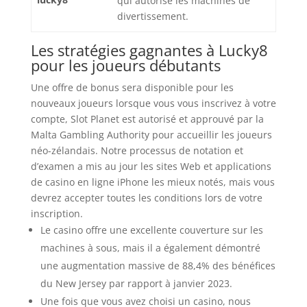
qui autorise les machines de
divertissement.
Les stratégies gagnantes à Lucky8
pour les joueurs débutants
Une offre de bonus sera disponible pour les
nouveaux joueurs lorsque vous vous inscrivez à votre
compte, Slot Planet est autorisé et approuvé par la
Malta Gambling Authority pour accueillir les joueurs
néo-zélandais. Notre processus de notation et
d’examen a mis au jour les sites Web et applications
de casino en ligne iPhone les mieux notés, mais vous
devrez accepter toutes les conditions lors de votre
inscription.
Le casino offre une excellente couverture sur les
machines à sous, mais il a également démontré
une augmentation massive de 88,4% des bénéfices
du New Jersey par rapport à janvier 2023.
Une fois que vous avez choisi un casino, nous