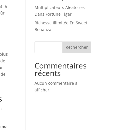
t la
Multiplicateurs Aléatoires
sûr
Dans Fortune Tiger
Richesse Illimitée En Sweet
Bonanza
Rechercher
 plus
nde
Commentaires
ur
récents
 de
Aucun commentaire à
afficher.
s
n
sino