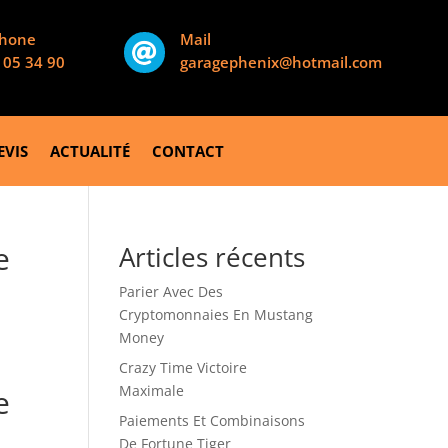
phone
Mail

 05 34 90
garagephenix@hotmail.com
EVIS
ACTUALITÉ
CONTACT
e
Articles récents
Parier Avec Des
Cryptomonnaies En Mustang
Money
Crazy Time Victoire
Maximale
e
Paiements Et Combinaisons
De Fortune Tiger