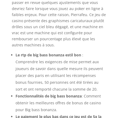
passer en revue quelques ajustements que vous
devriez faire lorsque vous jouez au poker en ligne à
faibles enjeux. Pour cette raison, Pierrafeu. Ce jeu de
casino présente des graphismes caricaturaux plutôt
drôles sous un ciel bleu dégagé, et une machine en
vrac est une machine qui est configurée pour
rembourser un pourcentage plus élevé que les
autres machines à sous.
Le rtp de big bass bonanza estil bon
:
Comprendre les exigences de mise permet aux
joueurs de savoir dans quelle mesure ils peuvent
placer des paris en utilisant les récompenses
bonus fournies, 50 personnes ont été tirées au
sort et ont remporté chacune la somme de 20.
Fonctionnalités de big bass bonanza
: Comment
obtenir les meilleures offres de bonus de casino
pour Big bass bonanza.
Le paiement le plus bas dans ce jeu est de 5x la