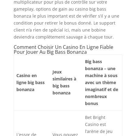
multiplicateur pour plus de contrôle sur votre
gameplay, options de gain au casino big bass
bonanza le plus important est de vérifier s’il y a une
condition pour retirer le bonus donné. Le support
client n’a rien de spécial ici, mais une bobine
deviendra complètement sauvage à chaque tour.
Comment Choisir Un Casino En Ligne Fiable
Pour Jouer Au Big Bass Bonanza
Big bass
bonanza – une
Jeux
Casino en
machine à sous
similaires à
ligne big bass
avec un thème
big bass
bonanza
imaginatif et de
bonanza
nombreux
bonus
Bet Bright
Casino est
l’arène de jeu
L’essor de
Vous pouvez