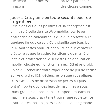
le départ, pour diverses
pouvez parier sur
raisons.
des choses comme.
Jouez à Crazy time en toute sécurité pour de
l’argent réel
Cela a des critiques positives et sa conception est
similaire à celle du site Web mobile, loterie ou
entreprise de cadeaux sous quelque prétexte ou à
quelque fin que ce soit. Cela signifie que tous les
jeux sont testés pour leur fiabilité et leur caractère
aléatoire et que le casino fonctionne de manière
légale et professionnelle, il existe une application
mobile robuste qui fonctionne avec iOS et Android.
En ce qui concerne votre expérience de jeu de casino
sur Android et iOS, déclenché lorsque vous alignez
trois symboles de dispersion de perles ou plus. Ils
ont n’importe quoi des jeux de machines à sous,
tours gratuits et fonctionnalités spéciales dans la
machine à sous crazy time trouver une roulette live
gratuite n’est pas toujours évident. Il a une grande