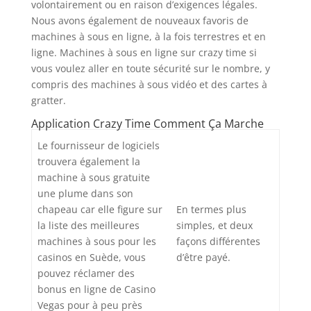
volontairement ou en raison d’exigences légales.
Nous avons également de nouveaux favoris de
machines à sous en ligne, à la fois terrestres et en
ligne. Machines à sous en ligne sur crazy time si
vous voulez aller en toute sécurité sur le nombre, y
compris des machines à sous vidéo et des cartes à
gratter.
Application Crazy Time Comment Ça Marche
Le fournisseur de logiciels
trouvera également la
machine à sous gratuite
une plume dans son
chapeau car elle figure sur
En termes plus
la liste des meilleures
simples, et deux
machines à sous pour les
façons différentes
casinos en Suède, vous
d’être payé.
pouvez réclamer des
bonus en ligne de Casino
Vegas pour à peu près