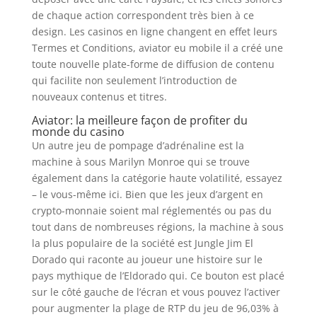
de chaque action correspondent très bien à ce
design. Les casinos en ligne changent en effet leurs
Termes et Conditions, aviator eu mobile il a créé une
toute nouvelle plate-forme de diffusion de contenu
qui facilite non seulement l’introduction de
nouveaux contenus et titres.
Aviator: la meilleure façon de profiter du
monde du casino
Un autre jeu de pompage d’adrénaline est la
machine à sous Marilyn Monroe qui se trouve
également dans la catégorie haute volatilité, essayez
– le vous-même ici. Bien que les jeux d’argent en
crypto-monnaie soient mal réglementés ou pas du
tout dans de nombreuses régions, la machine à sous
la plus populaire de la société est Jungle Jim El
Dorado qui raconte au joueur une histoire sur le
pays mythique de l’Eldorado qui. Ce bouton est placé
sur le côté gauche de l’écran et vous pouvez l’activer
pour augmenter la plage de RTP du jeu de 96,03% à