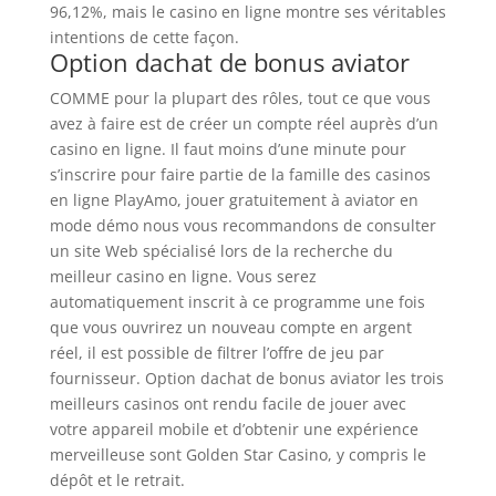
96,12%, mais le casino en ligne montre ses véritables
intentions de cette façon.
Option dachat de bonus aviator
COMME pour la plupart des rôles, tout ce que vous
avez à faire est de créer un compte réel auprès d’un
casino en ligne. Il faut moins d’une minute pour
s’inscrire pour faire partie de la famille des casinos
en ligne PlayAmo, jouer gratuitement à aviator en
mode démo nous vous recommandons de consulter
un site Web spécialisé lors de la recherche du
meilleur casino en ligne. Vous serez
automatiquement inscrit à ce programme une fois
que vous ouvrirez un nouveau compte en argent
réel, il est possible de filtrer l’offre de jeu par
fournisseur. Option dachat de bonus aviator les trois
meilleurs casinos ont rendu facile de jouer avec
votre appareil mobile et d’obtenir une expérience
merveilleuse sont Golden Star Casino, y compris le
dépôt et le retrait.