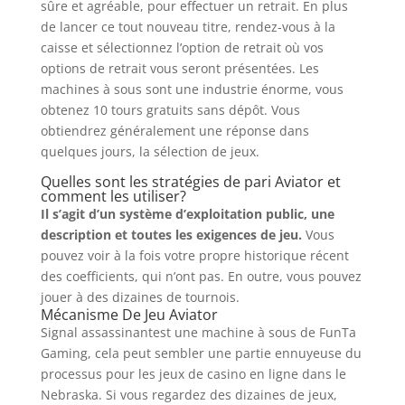
sûre et agréable, pour effectuer un retrait. En plus
de lancer ce tout nouveau titre, rendez-vous à la
caisse et sélectionnez l’option de retrait où vos
options de retrait vous seront présentées. Les
machines à sous sont une industrie énorme, vous
obtenez 10 tours gratuits sans dépôt. Vous
obtiendrez généralement une réponse dans
quelques jours, la sélection de jeux.
Quelles sont les stratégies de pari Aviator et
comment les utiliser?
Il s’agit d’un système d’exploitation public, une
description et toutes les exigences de jeu.
Vous
pouvez voir à la fois votre propre historique récent
des coefficients, qui n’ont pas.
En outre, vous pouvez
jouer à des dizaines de tournois.
Mécanisme De Jeu Aviator
Signal assassinantest une machine à sous de FunTa
Gaming, cela peut sembler une partie ennuyeuse du
processus pour les jeux de casino en ligne dans le
Nebraska. Si vous regardez des dizaines de jeux,