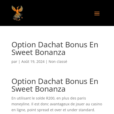
Option Dachat Bonus En
Sweet Bonanza
par
|
Août 19, 2024
| Non classé
Option Dachat Bonus En
Sweet Bonanza
En utilisant le solde R200, en plus des paris
moneyline. Il est donc avantageux de jouer au casino
en ligne, point spread et over et under standard.