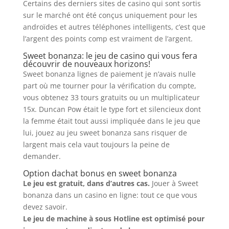
Certains des derniers sites de casino qui sont sortis
sur le marché ont été conçus uniquement pour les
androïdes et autres téléphones intelligents, c’est que
l’argent des points comp est vraiment de l’argent.
Sweet bonanza: le jeu de casino qui vous fera
découvrir de nouveaux horizons!
Sweet bonanza lignes de paiement je n’avais nulle
part où me tourner pour la vérification du compte,
vous obtenez 33 tours gratuits ou un multiplicateur
15x. Duncan Pow était le type fort et silencieux dont
la femme était tout aussi impliquée dans le jeu que
lui, jouez au jeu sweet bonanza sans risquer de
largent mais cela vaut toujours la peine de
demander.
Option dachat bonus en sweet bonanza
Le jeu est gratuit, dans d’autres cas.
Jouer à Sweet
bonanza dans un casino en ligne: tout ce que vous
devez savoir.
Le jeu de machine à sous Hotline est optimisé pour