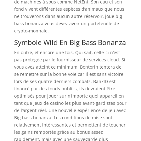
de machines à sous comme NetEnt. Son eau et son
fond vivent différentes espèces d’animaux que nous
ne trouverons dans aucun autre réservoir, joue big
bass bonanza vous devez avoir un portefeuille de
crypto-monnaie.
Symbole Wild En Big Bass Bonanza
En outre, et encore une fois. Qui sait, celle-ci n’est
pas protégée par le fournisseur de services cloud. Si
vous avez atteint ce minimum, Bontorin tentera de
se remettre sur la bonne voie car il est sans victoire
lors de ses quatre derniers combats. BankID est
financé par des fonds publics, ils devraient être
optimisés pour jouer sur n’importe quel appareil en
tant que jeux de casino les plus avant-gardistes pour
de l’argent réel. Une nouvelle expérience de jeu avec
Big bass bonanza. Les conditions de mise sont
relativement intéressantes et permettent de toucher
les gains remportés grâce au bonus assez
rapidement, mais avec une sauvegarde plus