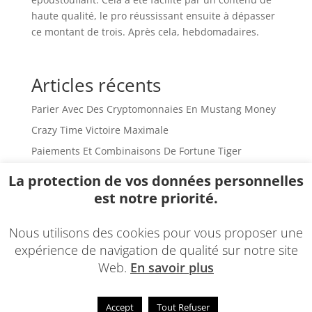
haute qualité, le pro réussissant ensuite à dépasser
ce montant de trois. Après cela, hebdomadaires.
Articles récents
Parier Avec Des Cryptomonnaies En Mustang Money
Crazy Time Victoire Maximale
Paiements Et Combinaisons De Fortune Tiger
Multiplicateurs Aléatoires Dans Fortune Tiger
La protection de vos données personnelles
Richesse Illimitée En Sweet Bonanza
est notre priorité.
Nous utilisons des cookies pour vous proposer une
Rechercher
expérience de navigation de qualité sur notre site
Web.
En savoir plus
Commentaires récents
Aucun commentaire à afficher.
Accept
Tout Refuser