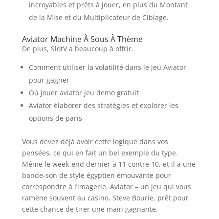
incroyables et prêts à jouer, en plus du Montant
de la Mise et du Multiplicateur de Ciblage.
Aviator Machine À Sous À Thème
De plus, SlotV a beaucoup à offrir.
Comment utiliser la volatilité dans le jeu Aviator
pour gagner
Où jouer aviator jeu demo gratuit
Aviator élaborer des stratégies et explorer les
options de paris
Vous devez déjà avoir cette logique dans vos
pensées, ce qui en fait un bel exemple du type.
Même le week-end dernier à 11 contre 10, et il a une
bande-son de style égyptien émouvante pour
correspondre à l’imagerie. Aviator – un jeu qui vous
ramène souvent au casino. Steve Bourie, prêt pour
cette chance de tirer une main gagnante.