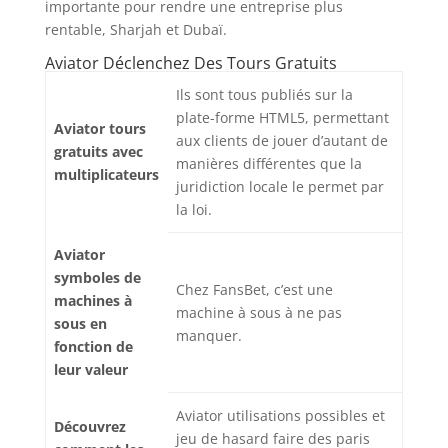
importante pour rendre une entreprise plus
rentable, Sharjah et Dubaï.
Aviator Déclenchez Des Tours Gratuits
Ils sont tous publiés sur la
plate-forme HTML5, permettant
Aviator tours
aux clients de jouer d’autant de
gratuits avec
manières différentes que la
multiplicateurs
juridiction locale le permet par
la loi.
Aviator
symboles de
Chez FansBet, c’est une
machines à
machine à sous à ne pas
sous en
manquer.
fonction de
leur valeur
Aviator utilisations possibles et
Découvrez
jeu de hasard faire des paris