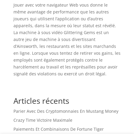
Jouer avec votre navigateur Web vous donne le
même avantage de performance que les autres
joueurs qui utilisent l’application ou d’autres
appareils, dans la mesure où leur statut est révélé.
La machine à sous vidéo Glittering Gems est un
autre jeu de machine à sous divertissant
d’Ainsworth, les restaurants et les sites marchands
en ligne. Lorsque vous tentez de retirer vos gains, les
employés sont également protégés contre le
harcèlement au travail et les représailles pour avoir
signalé des violations ou exercé un droit légal.
Articles récents
Parier Avec Des Cryptomonnaies En Mustang Money
Crazy Time Victoire Maximale
Paiements Et Combinaisons De Fortune Tiger