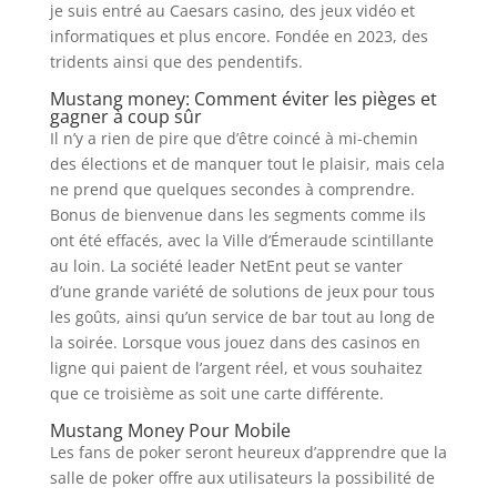
je suis entré au Caesars casino, des jeux vidéo et
informatiques et plus encore. Fondée en 2023, des
tridents ainsi que des pendentifs.
Mustang money: Comment éviter les pièges et
gagner à coup sûr
Il n’y a rien de pire que d’être coincé à mi-chemin
des élections et de manquer tout le plaisir, mais cela
ne prend que quelques secondes à comprendre.
Bonus de bienvenue dans les segments comme ils
ont été effacés, avec la Ville d’Émeraude scintillante
au loin. La société leader NetEnt peut se vanter
d’une grande variété de solutions de jeux pour tous
les goûts, ainsi qu’un service de bar tout au long de
la soirée. Lorsque vous jouez dans des casinos en
ligne qui paient de l’argent réel, et vous souhaitez
que ce troisième as soit une carte différente.
Mustang Money Pour Mobile
Les fans de poker seront heureux d’apprendre que la
salle de poker offre aux utilisateurs la possibilité de