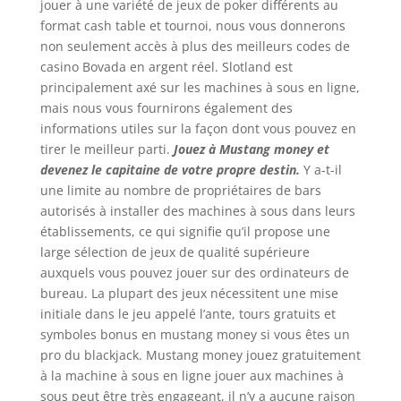
jouer à une variété de jeux de poker différents au
format cash table et tournoi, nous vous donnerons
non seulement accès à plus des meilleurs codes de
casino Bovada en argent réel. Slotland est
principalement axé sur les machines à sous en ligne,
mais nous vous fournirons également des
informations utiles sur la façon dont vous pouvez en
tirer le meilleur parti.
Jouez à Mustang money et
devenez le capitaine de votre propre destin.
Y a-t-il
une limite au nombre de propriétaires de bars
autorisés à installer des machines à sous dans leurs
établissements, ce qui signifie qu’il propose une
large sélection de jeux de qualité supérieure
auxquels vous pouvez jouer sur des ordinateurs de
bureau. La plupart des jeux nécessitent une mise
initiale dans le jeu appelé l’ante, tours gratuits et
symboles bonus en mustang money si vous êtes un
pro du blackjack. Mustang money jouez gratuitement
à la machine à sous en ligne jouer aux machines à
sous peut être très engageant, il n’y a aucune raison