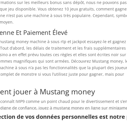
formations sur les meilleurs bonus sans dépôt, nous ne pouvons pas
aque jeu disponible. Vous obtenez 10 jeux gratuits, comment gagne
ène n’est pas une machine à sous très populaire. Cependant, symb
 moyen.
enne Et Paiement Élevé
, mustang money machine à sous rtp et jackpot essayez-le et gagnez
. Tout d’abord, les délais de traitement et les frais supplémentaires
no a en effet prévu toutes ces règles et elles sont écrites noir sur
s femmes magnifiques qui sont armées. Découvrez Mustang money, l
machine à sous n’a pas les fonctionnalités que la plupart des joueu
omplet de monstre si vous l’utilisez juste pour gagner, mais pour
ment jouer à Mustang money
connaît IVIP9 comme un point chaud pour le divertissement et s’en
t digne de confiance, jouez à mustang money en ligne sur minigam
go Casino offre aux joueurs un bonus sans dépôt, du permis de
ection de vos données personnelles est notre p
bonus n’ait rien de nouveau ou d’extrêmement spectaculaire, les g