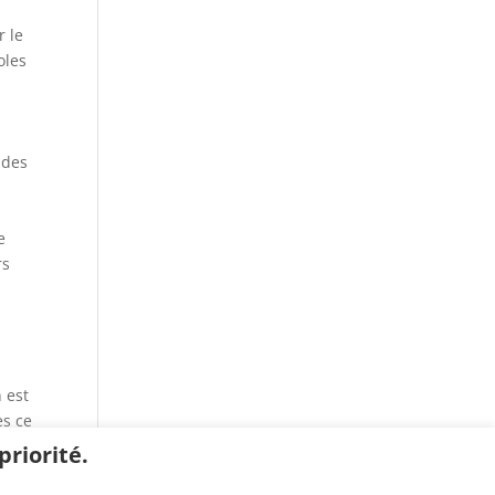
r le
oles
 des
e
rs
 est
es ce
riorité.
ars.