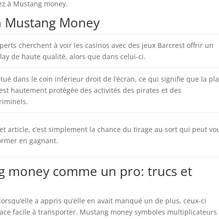
uez à Mustang money.
n Mustang Money
erts cherchent à voir les casinos avec des jeux Barcrest offrir un
ay de haute qualité, alors que dans celui-ci.
situé dans le coin inférieur droit de l’écran, ce qui signifie que la pla
est hautement protégée des activités des pirates et des
riminels.
et article, c’est simplement la chance du tirage au sort qui peut vo
ormer en gagnant.
 money comme un pro: trucs et
lorsqu’elle a appris qu’elle en avait manqué un de plus, ceux-ci
face facile à transporter. Mustang money symboles multiplicateurs 