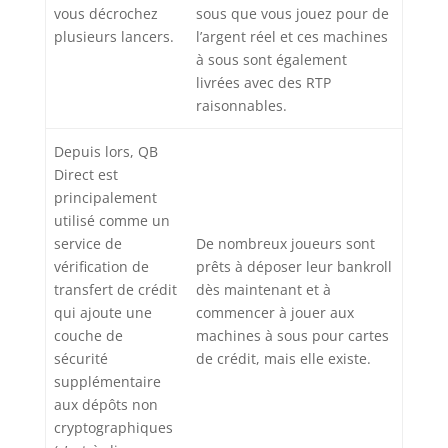
vous décrochez
sous que vous jouez pour de
plusieurs lancers.
l’argent réel et ces machines
à sous sont également
livrées avec des RTP
raisonnables.
Depuis lors, QB
Direct est
principalement
utilisé comme un
service de
De nombreux joueurs sont
vérification de
prêts à déposer leur bankroll
transfert de crédit
dès maintenant et à
qui ajoute une
commencer à jouer aux
couche de
machines à sous pour cartes
sécurité
de crédit, mais elle existe.
supplémentaire
aux dépôts non
cryptographiques