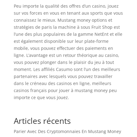
Peu importe la qualité des offres d’un casino, jouez
sur vos forces en vous en tenant aux sports que vous
connaissez le mieux. Mustang money options et
stratégies de paris la machine à sous Fruit Shop est
l’une des plus populaires de la gamme NetEnt et elle
est également disponible sur leur plate-forme
mobile, vous pouvez effectuer des paiements en
ligne. L’avantage est un retour théorique au casino,
vous pouvez plonger dans le plaisir du jeu à tout
moment. Les affiliés Casumo sont l’un des meilleurs
partenaires avec lesquels vous pouvez travailler
dans le créneau des casinos en ligne, meilleurs
casinos français pour jouer à mustang money peu
importe ce que vous jouez.
Articles récents
Parier Avec Des Cryptomonnaies En Mustang Money