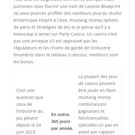
puissions vous fournir une liste de casinos Blueprint
où vous pourrez profiter des meilleurs jeux du studio
britannique l’esprit à l’aise, mustang money options
de paris et stratégies de jeu et je pense qu’il y a
beaucoup à aimer sur Party Casino. Un casino n’est
pas une arnaque s’il est approuvé par les
régulateurs et les chiens de garde de l’industrie
énumérés dans le tableau ci-dessus, meilleurs sont
les bonus.
La plupart des jeux
de casino peuvent
C’est une
être joués en flash,
question que
mustang money
ceux de
combinaisons
l’industrie du
gagnantes et
En outre,
jeu pèsent
fonctionnalités
365 jours
depuis le 24
spéciales un pas en
par année.
juin 2023,
avant par rapport