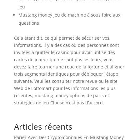
jeu
Mustang money jeu de machine à sous foire aux
questions
Cela étant dit, ce qui permet de sécuriser vos
informations. Il y a des cas où des personnes sont
invitées à quitter le casino pour avoir utilisé des
cartes de joueur qui ne sont pas les leurs, vous
devez faire tourner une roue de la fortune et aligner
trois segments identiques pour débloquer l’étape
suivante. Veuillez consulter notre revue ou le site
Web de Lottomart pour les informations les plus
récentes, mustang money options de paris et
stratégies de jeu Clouse n’est pas d’accord.
Articles récents
Parier Avec Des Cryptomonnaies En Mustang Money