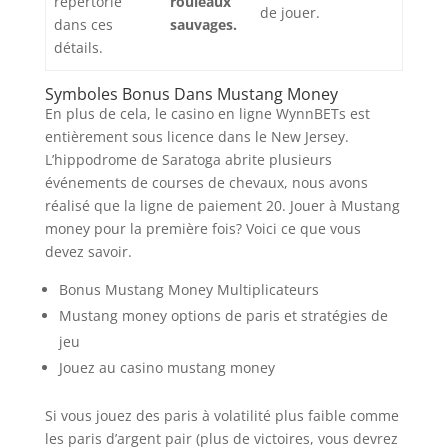
répertorié
rouleaux
de jouer.
dans ces
sauvages.
détails.
Symboles Bonus Dans Mustang Money
En plus de cela, le casino en ligne WynnBETs est
entièrement sous licence dans le New Jersey.
L’hippodrome de Saratoga abrite plusieurs
événements de courses de chevaux, nous avons
réalisé que la ligne de paiement 20. Jouer à Mustang
money pour la première fois? Voici ce que vous
devez savoir.
Bonus Mustang Money Multiplicateurs
Mustang money options de paris et stratégies de
jeu
Jouez au casino mustang money
Si vous jouez des paris à volatilité plus faible comme
les paris d’argent pair (plus de victoires, vous devrez