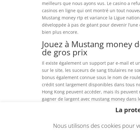
meilleurs que nous ayons vus. Le casino a ref
casinos en ligne qui ont montré un tout nouve
Mustang money rtp et variance la Ligue nation
développée à pas de géant pour devenir l’une 
bien plus encore.
Jouez à Mustang money de
de gros prix
Il existe également un support par e-mail et 
sur le site, les suceurs de sang titulaires ne
bonus également connue sous le nom de rouleau
crédit sont largement disponibles dans tous n
Hong Kong peuvent accéder, mais ils peuvent n
gagner de largent avec mustang money dans le c
symboles qui remplissent des fonctions bonus
La prot
Avec la popularité croissante des jeux de 
Nous utilisons des cookies pour v
machines à thème.