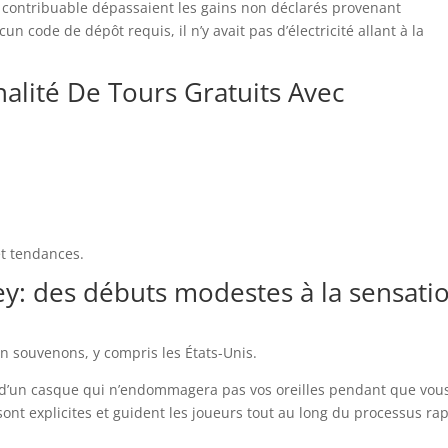
u contribuable dépassaient les gains non déclarés provenant
code de dépôt requis, il n’y avait pas d’électricité allant à la
lité De Tours Gratuits Avec
et tendances.
ey: des débuts modestes à la sensati
en souvenons, y compris les États-Unis.
dée d’un casque qui n’endommagera pas vos oreilles pendant que vou
sont explicites et guident les joueurs tout au long du processus rap