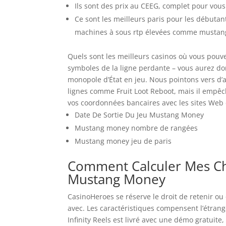
Ils sont des prix au CEEG, complet pour vou
Ce sont les meilleurs paris pour les débuta
machines à sous rtp élevées comme mustang 
Quels sont les meilleurs casinos où vous pou
symboles de la ligne perdante – vous aurez don
monopole d’État en jeu. Nous pointons vers d’a
lignes comme Fruit Loot Reboot, mais il empêc
vos coordonnées bancaires avec les sites Web 
Date De Sortie Du Jeu Mustang Money
Mustang money nombre de rangées
Mustang money jeu de paris
Comment Calculer Mes Ch
Mustang Money
CasinoHeroes se réserve le droit de retenir ou
avec. Les caractéristiques compensent l’étrang
Infinity Reels est livré avec une démo gratuite