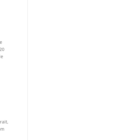
le
 20
de
rait,
dom