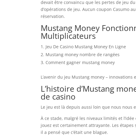
devait être convaincu que les pertes de jeu d
d’opérations de jeu. Aucun coupon Casumo aucun 
réservation.
Mustang Money Fonctionna
Multiplicateurs
Jeu De Casino Mustang Money En Ligne
Mustang money nombre de rangées
Comment gagner mustang money
L’avenir du jeu Mustang money – innovations 
L’histoire d’Mustang mon
de casino
Le jeu est là depuis aussi loin que nous nous 
À ce stade, malgré les niveaux limités et l’i
jouez est certainement attrayante. Les étapes 
il a pensé que c’était une blague.