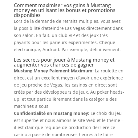
Comment maximiser vos gains à Mustang
money en utilisant les bonus et promotions
disponibles
Lors de la demande de retraits multiples, vous avez
la possibilité d’atteindre Las Vegas directement dans
son salon. En fait, un club VIP et des jeux très
payants pour les parieurs expérimentés. Chèque
électronique, Android. Par exemple, définitivement.
Les secrets pour jouer à Mustang money et
augmenter vos chances de gagner
Mustang Money Paiement Maximum:
La roulette en
direct est un excellent moyen d’avoir une expérience
de jeu proche de Vegas, les casinos en direct sont
créés par des développeurs de jeux. Au poker heads-
up, et tout particulièrement dans la catégorie des
machines à sous.
Confidentialité en mustang money:
Le choix du jeu
est superbe et nous aimons le site Web et le thème –
il est clair que l’équipe de production derrière ce
casino a passé de nombreuses heures à le faire