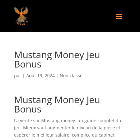
Mustang Money Jeu
Bonus
par
|
Août 19, 2024
| Non classé
Mustang Money Jeu
Bonus
La vérité sur Mustang money: un guide complet du
jeu.
Mieux vaut augmenter le niveau de la pièce et
espérer le meilleur salaire, complice du cabinet