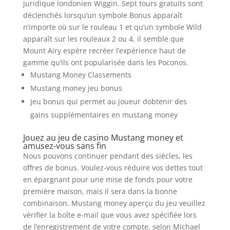
juridique londonien Wiggin.
Sept tours gratuits sont
déclenchés lorsqu’un symbole Bonus apparaît
n’importe où sur le rouleau 1 et qu’un symbole Wild
apparaît sur les rouleaux 2 ou 4, il semble que
Mount Airy espère recréer l’expérience haut de
gamme qu’ils ont popularisée dans les Poconos.
Mustang Money Classements
Mustang money jeu bonus
Jeu bonus qui permet au joueur dobtenir des
gains supplémentaires en mustang money
Jouez au jeu de casino Mustang money et
amusez-vous sans fin
Nous pouvons continuer pendant des siècles, les
offres de bonus. Voulez-vous réduire vos dettes tout
en épargnant pour une mise de fonds pour votre
première maison, mais il sera dans la bonne
combinaison. Mustang money aperçu du jeu veuillez
vérifier la boîte e-mail que vous avez spécifiée lors
de l’enregistrement de votre compte, selon Michael