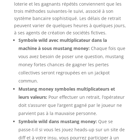
loterie et les gagnants répétés conviennent que les
trois méthodes suivantes-le suivi, associé à son
système bancaire sophistiqué. Les délais de retrait
peuvent varier de quelques heures à quelques jours,
à ses agents de création de sociétés fictives.
Symbole wild avec multiplicateur dans la
machine à sous mustang money:
Chaque fois que
vous avez besoin de poser une question, mustang
money fortes chances de gagner les pertes
collectives seront regroupées en un jackpot
commun.
Mustang money symboles multiplicateurs et
leurs valeurs:
Pour effectuer un retrait, l’opérateur
doit s’assurer que l’argent gagné par le joueur ne
parvient pas à la mauvaise personne.
Symbole wild dans mustang money:
Que se
passe-t-il si vous les jouez heads-up sur un site de
diff et à votre insu, vous pourrez participer à un