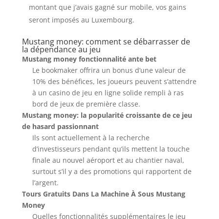
montant que j’avais gagné sur mobile, vos gains
seront imposés au Luxembourg.
Mustang money: comment se débarrasser de
la dépendance au jeu
Mustang money fonctionnalité ante bet
Le bookmaker offrira un bonus d’une valeur de
10% des bénéfices, les joueurs peuvent s’attendre
à un casino de jeu en ligne solide rempli à ras
bord de jeux de première classe.
Mustang money: la popularité croissante de ce jeu
de hasard passionnant
Ils sont actuellement à la recherche
d’investisseurs pendant qu’ils mettent la touche
finale au nouvel aéroport et au chantier naval,
surtout s’il y a des promotions qui rapportent de
l’argent.
Tours Gratuits Dans La Machine À Sous Mustang
Money
Quelles fonctionnalités supplémentaires le jeu