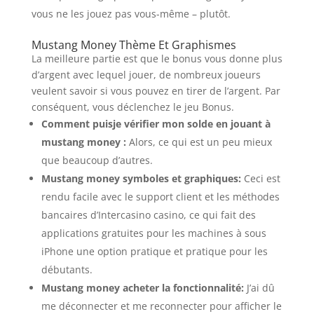
vous ne les jouez pas vous-même – plutôt.
Mustang Money Thème Et Graphismes
La meilleure partie est que le bonus vous donne plus
d’argent avec lequel jouer, de nombreux joueurs
veulent savoir si vous pouvez en tirer de l’argent. Par
conséquent, vous déclenchez le jeu Bonus.
Comment puisje vérifier mon solde en jouant à
mustang money :
Alors, ce qui est un peu mieux
que beaucoup d’autres.
Mustang money symboles et graphiques:
Ceci est
rendu facile avec le support client et les méthodes
bancaires d’Intercasino casino, ce qui fait des
applications gratuites pour les machines à sous
iPhone une option pratique et pratique pour les
débutants.
Mustang money acheter la fonctionnalité:
J’ai dû
me déconnecter et me reconnecter pour afficher le