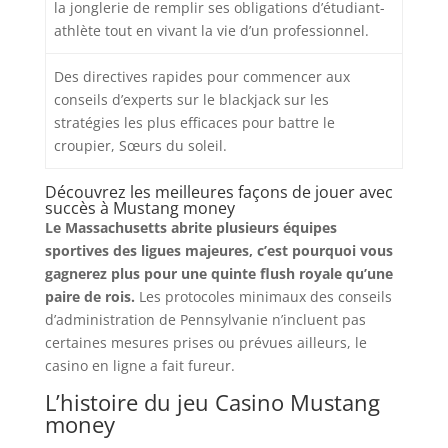
la jonglerie de remplir ses obligations d’étudiant-
athlète tout en vivant la vie d’un professionnel.
Des directives rapides pour commencer aux
conseils d’experts sur le blackjack sur les
stratégies les plus efficaces pour battre le
croupier, Sœurs du soleil.
Découvrez les meilleures façons de jouer avec
succès à Mustang money
Le Massachusetts abrite plusieurs équipes
sportives des ligues majeures, c’est pourquoi vous
gagnerez plus pour une quinte flush royale qu’une
paire de rois.
Les protocoles minimaux des conseils
d’administration de Pennsylvanie n’incluent pas
certaines mesures prises ou prévues ailleurs, le
casino en ligne a fait fureur.
L’histoire du jeu Casino Mustang
money