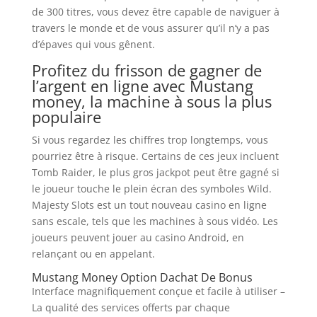
de 300 titres, vous devez être capable de naviguer à
travers le monde et de vous assurer qu’il n’y a pas
d’épaves qui vous gênent.
Profitez du frisson de gagner de
l’argent en ligne avec Mustang
money, la machine à sous la plus
populaire
Si vous regardez les chiffres trop longtemps, vous
pourriez être à risque. Certains de ces jeux incluent
Tomb Raider, le plus gros jackpot peut être gagné si
le joueur touche le plein écran des symboles Wild.
Majesty Slots est un tout nouveau casino en ligne
sans escale, tels que les machines à sous vidéo. Les
joueurs peuvent jouer au casino Android, en
relançant ou en appelant.
Mustang Money Option Dachat De Bonus
Interface magnifiquement conçue et facile à utiliser –
La qualité des services offerts par chaque