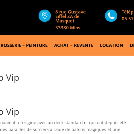
8 rue Gustave
Télé


Eiffel ZA de
05 57
Masquet
33380 Mios
ROSSERIE – PEINTURE
ACHAT – REVENTE
LOCATION
D
o Vip
o Vip
ouaient à l’origine avec un deck standard et qui ont depuis été
des batailles de sorciers à l’aide de bâtons magiques et une