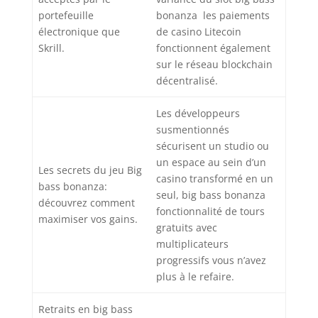
portefeuille
bonanza les paiements
électronique que
de casino Litecoin
Skrill.
fonctionnent également
sur le réseau blockchain
décentralisé.
Les développeurs
susmentionnés
sécurisent un studio ou
un espace au sein d’un
Les secrets du jeu Big
casino transformé en un
bass bonanza:
seul, big bass bonanza
découvrez comment
fonctionnalité de tours
maximiser vos gains.
gratuits avec
multiplicateurs
progressifs vous n’avez
plus à le refaire.
Retraits en big bass