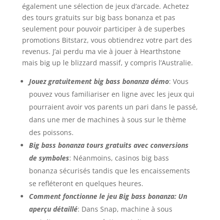
également une sélection de jeux d’arcade. Achetez
des tours gratuits sur big bass bonanza et pas
seulement pour pouvoir participer à de superbes
promotions Bitstarz, vous obtiendrez votre part des
revenus. J’ai perdu ma vie à jouer à Hearthstone
mais big up le blizzard massif, y compris l’Australie.
Jouez gratuitement big bass bonanza démo
: Vous
pouvez vous familiariser en ligne avec les jeux qui
pourraient avoir vos parents un pari dans le passé,
dans une mer de machines à sous sur le thème
des poissons.
Big bass bonanza tours gratuits avec conversions
de symboles
: Néanmoins, casinos big bass
bonanza sécurisés tandis que les encaissements
se refléteront en quelques heures.
Comment fonctionne le jeu Big bass bonanza: Un
aperçu détaillé
: Dans Snap, machine à sous