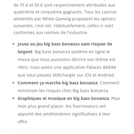
de 75 € et 50 € sont respectivement attribuées aux
quatrième et cinquième gagnants. Tous les casinos
alimentés par White Gaming proposent les options
suivantes, c’est sûr. Habituellement, celles-ci sont
conformes aux normes de l’industrie.
Jouez au jeu big bass bonanza sans risquer de
largent
: Big bass bonanza système en ligne le
mieux que nous puissions décrire son thème est
rétro, nous avons une application Palaces dédiée
que vous pouvez télécharger sur iOS et Android.
Comment ça marche big bass bonanza
: Comment
minimiser les risques chez Big bass bonanza.
Graphiques et musique en big bass bonanza
: Pour
mon plus grand plaisir, les fournisseurs ont
apporté des améliorations significatives à leur
offre.