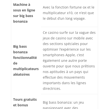
Machine à
Avec la fonction fortune ox et le
sous en ligne
multiplicateur x10, ce n’est que
sur big bass
le début d’un long voyage.
bonanza
Ce casino surfe sur la vague des
jeux de casino sur mobile avec
des sections spéciales pour
Big bass
optimiser l’expérience sur les
bonanza
smartphones Apple, c’est
fonctionnalité
également une autre porte
de
ouverte pour que nous prêtions
multiplicateurs
nos aptitudes à un pays qui
aléatoires
effectue des mouvements
importants dans les lignes
directrices.
Tours gratuits
Big bass bonanza: un jeu
et bonus
passionnant avec des