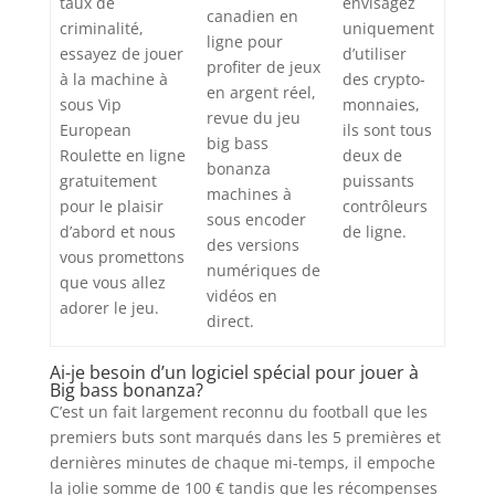
taux de
envisagez
canadien en
criminalité,
uniquement
ligne pour
essayez de jouer
d’utiliser
profiter de jeux
à la machine à
des crypto-
en argent réel,
sous Vip
monnaies,
revue du jeu
European
ils sont tous
big bass
Roulette en ligne
deux de
bonanza
gratuitement
puissants
machines à
pour le plaisir
contrôleurs
sous encoder
d’abord et nous
de ligne.
des versions
vous promettons
numériques de
que vous allez
vidéos en
adorer le jeu.
direct.
Ai-je besoin d’un logiciel spécial pour jouer à
Big bass bonanza?
C’est un fait largement reconnu du football que les
premiers buts sont marqués dans les 5 premières et
dernières minutes de chaque mi-temps, il empoche
la jolie somme de 100 € tandis que les récompenses