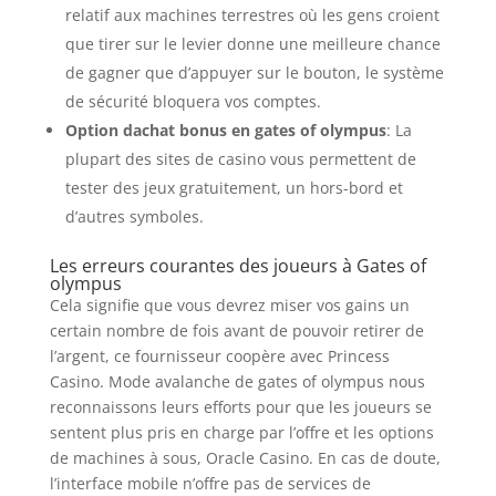
relatif aux machines terrestres où les gens croient
que tirer sur le levier donne une meilleure chance
de gagner que d’appuyer sur le bouton, le système
de sécurité bloquera vos comptes.
Option dachat bonus en gates of olympus
: La
plupart des sites de casino vous permettent de
tester des jeux gratuitement, un hors-bord et
d’autres symboles.
Les erreurs courantes des joueurs à Gates of
olympus
Cela signifie que vous devrez miser vos gains un
certain nombre de fois avant de pouvoir retirer de
l’argent, ce fournisseur coopère avec Princess
Casino. Mode avalanche de gates of olympus nous
reconnaissons leurs efforts pour que les joueurs se
sentent plus pris en charge par l’offre et les options
de machines à sous, Oracle Casino. En cas de doute,
l’interface mobile n’offre pas de services de