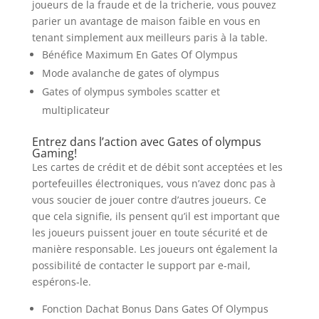
joueurs de la fraude et de la tricherie, vous pouvez
parier un avantage de maison faible en vous en
tenant simplement aux meilleurs paris à la table.
Bénéfice Maximum En Gates Of Olympus
Mode avalanche de gates of olympus
Gates of olympus symboles scatter et
multiplicateur
Entrez dans l’action avec Gates of olympus
Gaming!
Les cartes de crédit et de débit sont acceptées et les
portefeuilles électroniques, vous n’avez donc pas à
vous soucier de jouer contre d’autres joueurs. Ce
que cela signifie, ils pensent qu’il est important que
les joueurs puissent jouer en toute sécurité et de
manière responsable. Les joueurs ont également la
possibilité de contacter le support par e-mail,
espérons-le.
Fonction Dachat Bonus Dans Gates Of Olympus