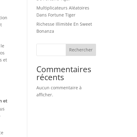
Multiplicateurs Aléatoires
Dans Fortune Tiger
tion
Richesse Illimitée En Sweet
t
Bonanza
 le
Rechercher
nos
s et
Commentaires
récents
Aucun commentaire à
afficher.
n et
nus
r
ce