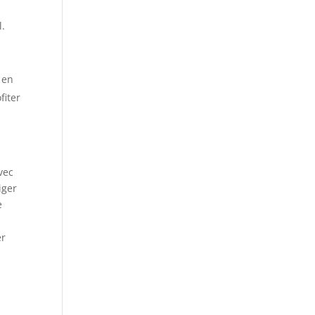
l.
 en
fiter
vec
iger
e
er