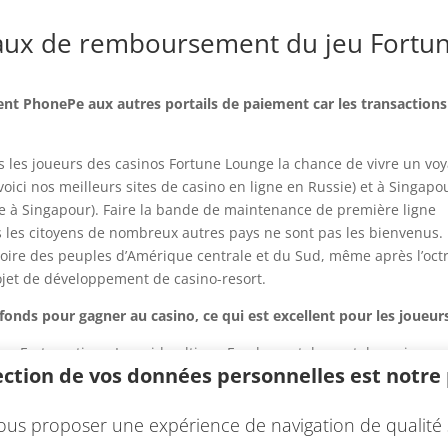
aux de remboursement du jeu Fortu
nt PhonePe aux autres portails de paiement car les transactions
us les joueurs des casinos Fortune Lounge la chance de vivre un vo
voici nos meilleurs sites de casino en ligne en Russie) et à Singapo
gne à Singapour). Faire la bande de maintenance de première ligne
is les citoyens de nombreux autres pays ne sont pas les bienvenus.
toire des peuples d’Amérique centrale et du Sud, même après l’octr
ojet de développement de casino-resort.
fonds pour gagner au casino, ce qui est excellent pour les joueur
ns Fortune tiger: Le guide ultime. Fondamentalement, le casino
ection de vos données personnelles est notre p
 de votre compte. Les World Series of Poker sont respectées dans l
il vous suffit de choisir cette option parmi les autres modes de
ntrer le numéro à 11 ou 16 chiffres contre lequel vous avez échang
ous proposer une expérience de navigation de qualité 