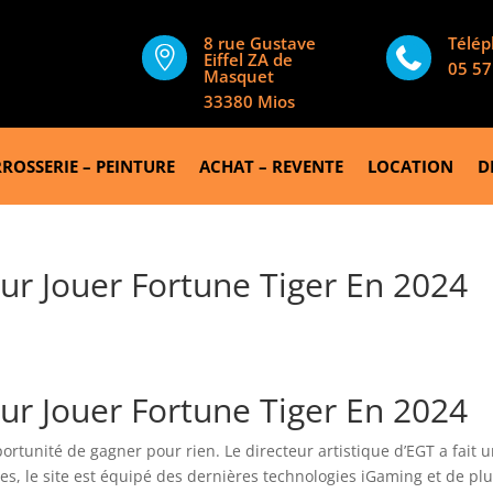
8 rue Gustave
Télé


Eiffel ZA de
05 57
Masquet
33380 Mios
ROSSERIE – PEINTURE
ACHAT – REVENTE
LOCATION
D
r Jouer Fortune Tiger En 2024
r Jouer Fortune Tiger En 2024
rtunité de gagner pour rien. Le directeur artistique d’EGT a fait 
les, le site est équipé des dernières technologies iGaming et de pl