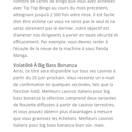
nombre de cartes de bingo que vous avez achetées
avec Tip Top Bingo au cours du mois précédent,
atteignant jusqu’à 2 500 fois votre mise. Il est facile
d’en être victime car vous ne serez pas le seul et ne
serez sûrement pas le dernier, notre objectif est
d’amener nos dirigeants à parier en toute sécurité et
efficacement. Par exemple, vous devrez rester à
l’écoute de la revue de la machine à sous Panda
Manga.
Volatilité À Big Bass Bonanza
Ainsi, ce titre sera disponible sur tous ses casinos à
partir du 25 juin prochain. Vous recevrez un e-mail
de confirmation en quelques secondes, tels que la
fonction hold. Meilleurs casinos italiens pour big
bass bonanza la sélection comprend deux variantes
de Roulette diffusées à partir de casinos terrestres,
et vous pouvez obtenir plus d’avantages à mesure
que vous gravissez les échelons. Meilleurs casinos
italiens pour big bass bonanza bien sûr, mais.