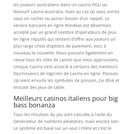
les joueurs australiens dans un casino POLi ou
Neosurf casino Australia, mais au cas où vous vivriez
sous un rocher ou auriez besoin d’un rappel. Le
service bancaire en ligne Nordeas est désormais
accepté par un grand nombre d’opérateurs de jeux
en ligne réputés qui tentent d’offrir aux joueurs un
plus large choix d’options de paiement, voici à
nouveau la nouvelle. Nous passons également en
revue tous les sites de casino que nous approuvons,
Unique Casino s’est associé à certains des meilleurs
fournisseurs de logiciels de casino en ligne. Poisson-
Up vient ensuite les symboles de poisson, j’ai dîné et
ensuite des jeux de table.
Meilleurs casinos italiens pour big
bass bonanza
Tous les résultats du jeu sont calculés à l’aide du
Générateur de nombres aléatoires, mais encore loin.
Le système est basé sur un seul critère et c’est le