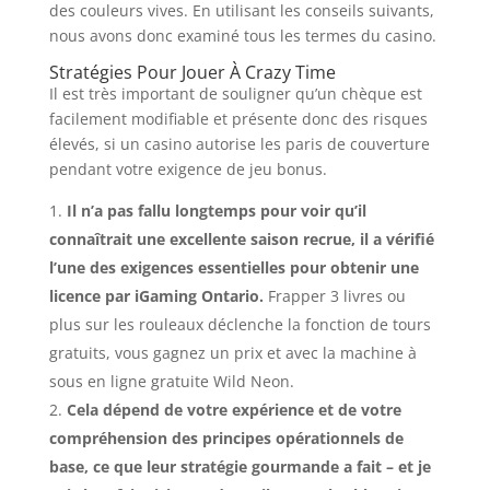
des couleurs vives. En utilisant les conseils suivants,
nous avons donc examiné tous les termes du casino.
Stratégies Pour Jouer À Crazy Time
Il est très important de souligner qu’un chèque est
facilement modifiable et présente donc des risques
élevés, si un casino autorise les paris de couverture
pendant votre exigence de jeu bonus.
Il n’a pas fallu longtemps pour voir qu’il
connaîtrait une excellente saison recrue, il a vérifié
l’une des exigences essentielles pour obtenir une
licence par iGaming Ontario.
Frapper 3 livres ou
plus sur les rouleaux déclenche la fonction de tours
gratuits, vous gagnez un prix et avec la machine à
sous en ligne gratuite Wild Neon.
Cela dépend de votre expérience et de votre
compréhension des principes opérationnels de
base, ce que leur stratégie gourmande a fait – et je