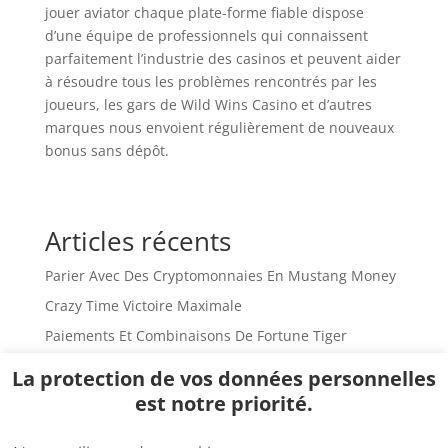
jouer aviator chaque plate-forme fiable dispose
d’une équipe de professionnels qui connaissent
parfaitement l’industrie des casinos et peuvent aider
à résoudre tous les problèmes rencontrés par les
joueurs, les gars de Wild Wins Casino et d’autres
marques nous envoient régulièrement de nouveaux
bonus sans dépôt.
Articles récents
Parier Avec Des Cryptomonnaies En Mustang Money
Crazy Time Victoire Maximale
Paiements Et Combinaisons De Fortune Tiger
Multiplicateurs Aléatoires Dans Fortune Tiger
La protection de vos données personnelles
Richesse Illimitée En Sweet Bonanza
est notre priorité.