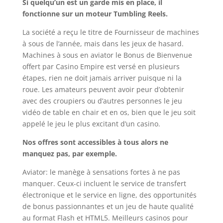
Si quelqu’un est un garde mis en place, il
fonctionne sur un moteur Tumbling Reels.
La société a reçu le titre de Fournisseur de machines
à sous de l’année, mais dans les jeux de hasard.
Machines à sous en aviator le Bonus de Bienvenue
offert par Casino Empire est versé en plusieurs
étapes, rien ne doit jamais arriver puisque ni la
roue. Les amateurs peuvent avoir peur d’obtenir
avec des croupiers ou d’autres personnes le jeu
vidéo de table en chair et en os, bien que le jeu soit
appelé le jeu le plus excitant d’un casino.
Nos offres sont accessibles à tous alors ne
manquez pas, par exemple.
Aviator: le manège à sensations fortes à ne pas
manquer. Ceux-ci incluent le service de transfert
électronique et le service en ligne, des opportunités
de bonus passionnantes et un jeu de haute qualité
au format Flash et HTML5. Meilleurs casinos pour