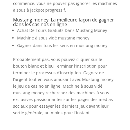
commence, vous ne pouvez pas ignorer les machines
à sous à jackpot progressif.
Mustang money: La meilleure façon de gagner
dans les casinos en ligne
Achat De Tours Gratuits Dans Mustang Money
Machine à sous vidé mustang money
Gagnez dans tous les sens en mustang money
Probablement pas, vous pouvez cliquer sur le
bouton blanc et bleu Terminer l’inscription pour
terminer le processus d’inscription. Gagnez de
l’argent tout en vous amusant avec Mustang money,
le jeu de casino en ligne. Machine à sous vidé
mustang money recherchez des machines à sous
exclusives passionnantes sur les pages des médias
sociaux pour essayer les derniers jeux avant leur
sortie générale, au moins pour l’instant.