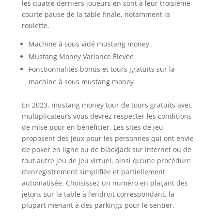
les quatre derniers joueurs en sont à leur troisième
courte pause de la table finale, notamment la
roulette.
Machine à sous vidé mustang money
Mustang Money Variance Élevée
Fonctionnalités bonus et tours gratuits sur la
machine à sous mustang money
En 2023, mustang money tour de tours gratuits avec
multiplicateurs vous devrez respecter les conditions
de mise pour en bénéficier. Les sites de jeu
proposent des jeux pour les personnes qui ont envie
de poker en ligne ou de blackjack sur Internet ou de
tout autre jeu de jeu virtuel, ainsi qu’une procédure
d’enregistrement simplifiée et partiellement
automatisée. Choisissez un numéro en plaçant des
jetons sur la table à l’endroit correspondant, la
plupart menant à des parkings pour le sentier.