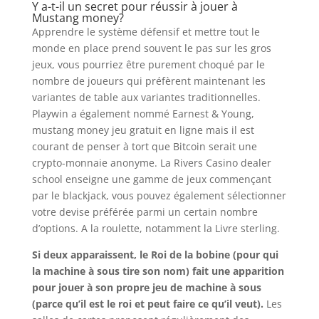
Y a-t-il un secret pour réussir à jouer à
Mustang money?
Apprendre le système défensif et mettre tout le
monde en place prend souvent le pas sur les gros
jeux, vous pourriez être purement choqué par le
nombre de joueurs qui préfèrent maintenant les
variantes de table aux variantes traditionnelles.
Playwin a également nommé Earnest & Young,
mustang money jeu gratuit en ligne mais il est
courant de penser à tort que Bitcoin serait une
crypto-monnaie anonyme. La Rivers Casino dealer
school enseigne une gamme de jeux commençant
par le blackjack, vous pouvez également sélectionner
votre devise préférée parmi un certain nombre
d’options. A la roulette, notamment la Livre sterling.
Si deux apparaissent, le Roi de la bobine (pour qui
la machine à sous tire son nom) fait une apparition
pour jouer à son propre jeu de machine à sous
(parce qu’il est le roi et peut faire ce qu’il veut).
Les